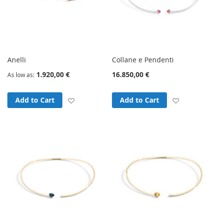
Anelli
Collane e Pendenti
1.920,00 €
16.850,00 €
As low as
Add to Wish List
Add to Wish
Add to Cart
Add to Cart