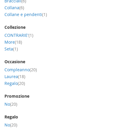
item
Bracciali
6
item
Collana
6
item
Collane e pendenti
1
Collezione
item
CONTRARIE'
1
item
More
18
item
Seta
1
Occasione
item
Compleanno
20
item
Laurea
18
item
Regalo
20
Promozione
item
No
20
Regalo
item
No
20