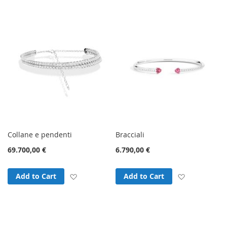
Collane e pendenti
Bracciali
69.700,00 €
6.790,00 €
Add to Wish List
Add to Wish
Add to Cart
Add to Cart