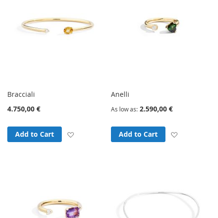
Bracciali
Anelli
4.750,00 €
2.590,00 €
As low as
Add to Wish List
Add to Wish
Add to Cart
Add to Cart