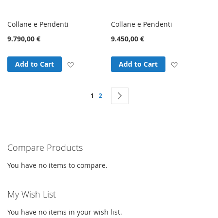
Collane e Pendenti
Collane e Pendenti
9.790,00 €
9.450,00 €
Add to Wish List
Add to Wish
Add to Cart
Add to Cart
Page
You're currently reading page
Page
Page
Next
1
2
Compare Products
You have no items to compare.
My Wish List
You have no items in your wish list.