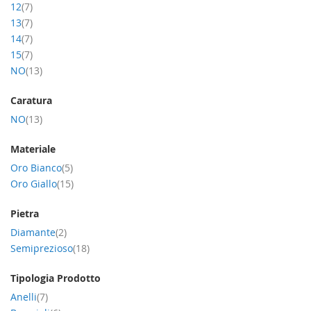
item
12
7
item
13
7
item
14
7
item
15
7
item
NO
13
Caratura
item
NO
13
Materiale
item
Oro Bianco
5
item
Oro Giallo
15
Pietra
item
Diamante
2
item
Semiprezioso
18
Tipologia Prodotto
item
Anelli
7