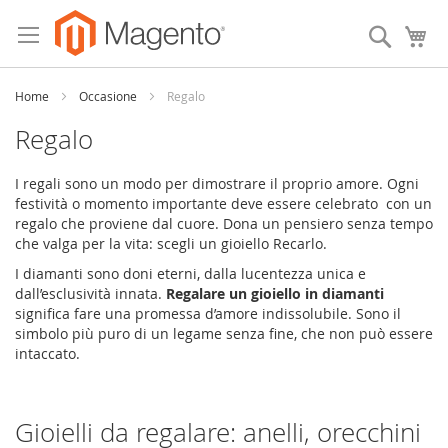
Skip
to
Search
My
Content
Home
Occasione
Regalo
Regalo
I regali sono un modo per dimostrare il proprio amore. Ogni
festività o momento importante deve essere celebrato con un
regalo che proviene dal cuore. Dona un pensiero senza tempo
che valga per la vita: scegli un gioiello Recarlo.
I diamanti sono doni eterni, dalla lucentezza unica e
dall’esclusività innata.
Regalare un gioiello in diamanti
significa fare una promessa d’amore indissolubile. Sono il
simbolo più puro di un legame senza fine, che non può essere
intaccato.
Gioielli da regalare: anelli, orecchini