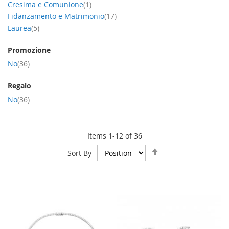
item
Cresima e Comunione
1
item
Fidanzamento e Matrimonio
17
item
Laurea
5
Promozione
item
No
36
Regalo
item
No
36
Items
1
-
12
of
36
Set
Sort By
Descending
Direction