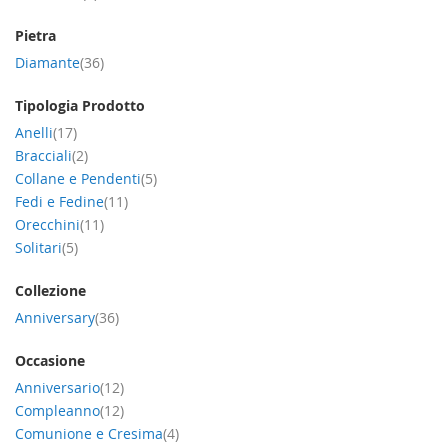
Pietra
item
Diamante
36
Tipologia Prodotto
item
Anelli
17
item
Bracciali
2
item
Collane e Pendenti
5
item
Fedi e Fedine
11
item
Orecchini
11
item
Solitari
5
Collezione
item
Anniversary
36
Occasione
item
Anniversario
12
item
Compleanno
12
item
Comunione e Cresima
4