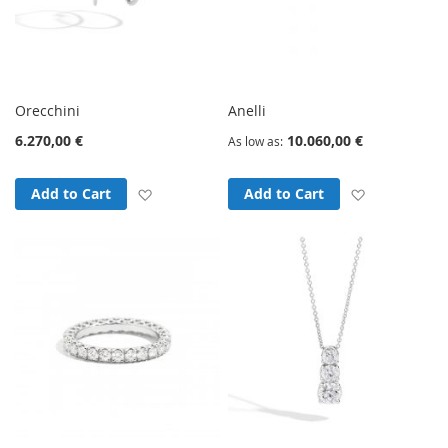
Orecchini
Anelli
6.270,00 €
10.060,00 €
As low as
Add to Wish List
Add to Wish
Add to Cart
Add to Cart