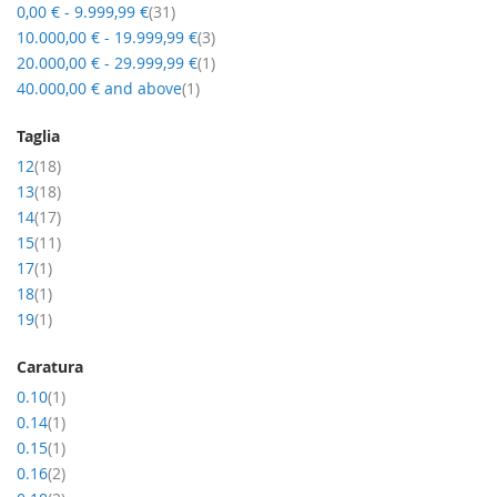
item
0,00 €
-
9.999,99 €
31
item
10.000,00 €
-
19.999,99 €
3
item
20.000,00 €
-
29.999,99 €
1
item
40.000,00 €
and above
1
Taglia
item
12
18
item
13
18
item
14
17
item
15
11
item
17
1
item
18
1
item
19
1
Caratura
item
0.10
1
item
0.14
1
item
0.15
1
item
0.16
2