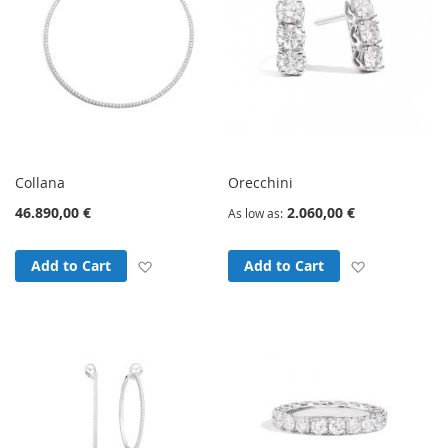
Collana
Orecchini
46.890,00 €
2.060,00 €
As low as
Add to Wish List
Add to Wish
Add to Cart
Add to Cart