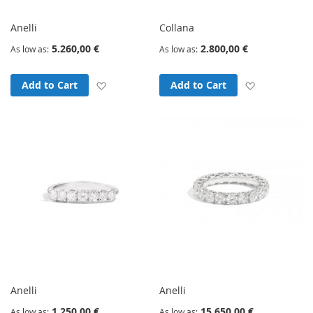
Anelli
Collana
5.260,00 €
2.800,00 €
As low as
As low as
Add to Wish List
Add to Wish
Add to Cart
Add to Cart
Anelli
Anelli
1.250,00 €
15.650,00 €
As low as
As low as