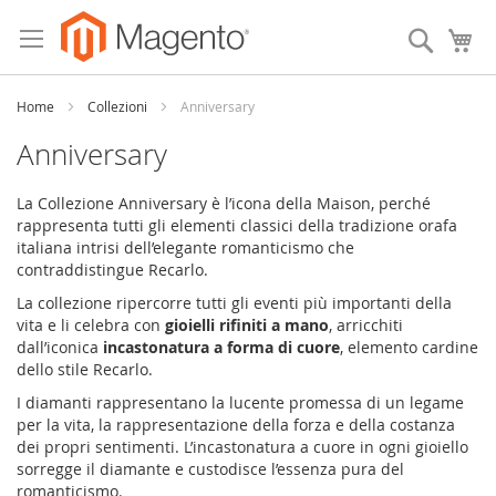
Skip
to
Search
My
Content
Home
Collezioni
Anniversary
Anniversary
La Collezione Anniversary è l’icona della Maison, perché
rappresenta tutti gli elementi classici della tradizione orafa
italiana intrisi dell’elegante romanticismo che
contraddistingue Recarlo.
La collezione ripercorre tutti gli eventi più importanti della
vita e li celebra con
gioielli rifiniti a mano
, arricchiti
dall’iconica
incastonatura a forma di cuore
, elemento cardine
dello stile Recarlo.
I diamanti rappresentano la lucente promessa di un legame
per la vita, la rappresentazione della forza e della costanza
dei propri sentimenti. L’incastonatura a cuore in ogni gioiello
sorregge il diamante e custodisce l’essenza pura del
romanticismo.