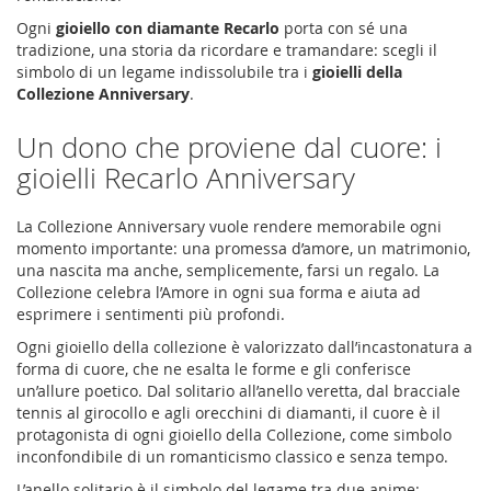
Ogni
gioiello con diamante Recarlo
porta con sé una
tradizione, una storia da ricordare e tramandare: scegli il
simbolo di un legame indissolubile tra i
gioielli della
Collezione Anniversary
.
Un dono che proviene dal cuore: i
gioielli
Recarlo Anniversary
La Collezione Anniversary vuole rendere memorabile ogni
momento importante: una promessa d’amore, un matrimonio,
una nascita ma anche, semplicemente, farsi un regalo. La
Collezione celebra l’Amore in ogni sua forma e aiuta ad
esprimere i sentimenti più profondi.
Ogni gioiello della collezione è valorizzato dall’incastonatura a
forma di cuore, che ne esalta le forme e gli conferisce
un’allure poetico. Dal solitario all’anello veretta, dal bracciale
tennis al girocollo e agli
orecchini di diamanti
, il cuore è il
protagonista di ogni gioiello della Collezione, come simbolo
inconfondibile di un romanticismo classico e senza tempo.
L’
anello solitario
è il simbolo del legame tra due anime: