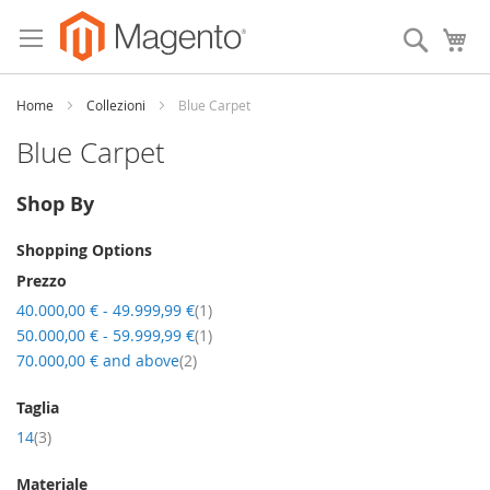
Skip
to
Search
My
Content
Home
Collezioni
Blue Carpet
Blue Carpet
Shop By
Shopping Options
Prezzo
item
40.000,00 €
-
49.999,99 €
1
item
50.000,00 €
-
59.999,99 €
1
item
70.000,00 €
and above
2
Taglia
item
14
3
Materiale