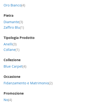
item
Oro Bianco
4
Pietra
item
Diamante
3
item
Zaffiro Blu
1
Tipologia Prodotto
item
Anelli
3
item
Collane
1
Collezione
item
Blue Carpet
4
Occasione
item
Fidanzamento e Matrimonio
2
Promozione
item
No
4