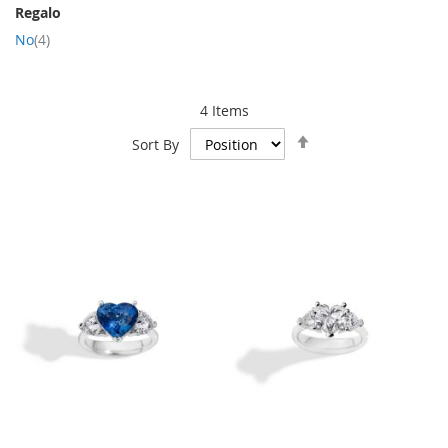
Regalo
item
No
4
4
Items
Set
Sort By
Descending
Direction