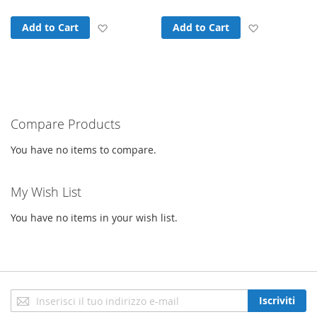
Add to Wish List
Add to Wish
Add to Cart
Add to Cart
Compare Products
You have no items to compare.
My Wish List
You have no items in your wish list.
Iscriviti
Iscriviti
alla