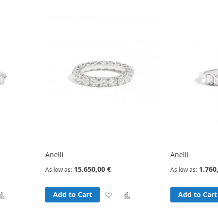
sh
Compare
Wish
Compare
t
List
Anelli
Anelli
15.650,00 €
1.760
As low as
As low as
d
Add
Add
Add
Add to Cart
Add to Cart
to
to
to