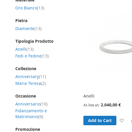
Wi
item
Oro Bianco
13
Lis
Pietra
item
Diamante
13
Tipologia Prodotto
item
Anelli
13
item
Fedi e Fedine
13
Collezione
item
Anniversary
11
item
Maria Teresa
2
Anelli
Occasione
item
Anniversario
10
2.040,00 €
As low as
Fidanzamento e
item
Matrimonio
9
Ad
Add to Cart
Promozione
to