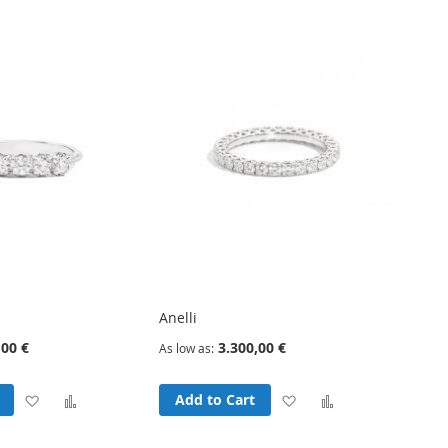
Wish
Compare
Wish
Compare
List
List
Anelli
,00 €
3.300,00 €
As low as
Add
Add
Add
Add
Add to Cart
to
to
to
to