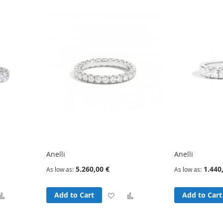
Anelli
Anelli
5.260,00 €
1.440
As low as
As low as
d
Add
Add
Add
Add to Cart
Add to Cart
to
to
to