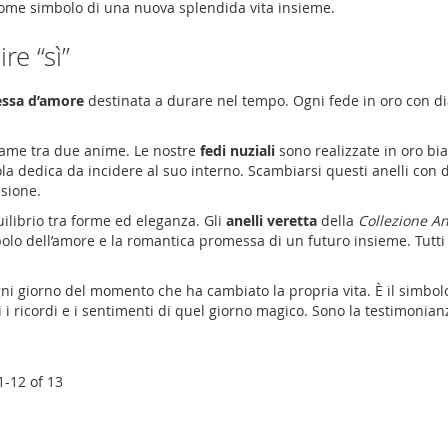
ome simbolo di una nuova splendida vita insieme.
ire “sì”
essa d’amore
destinata a durare nel tempo. Ogni
fede in oro con d
legame tra due anime. Le nostre
fedi nuziali
sono realizzate in oro bi
ola dedica da incidere al suo interno. Scambiarsi questi
anelli con
isione.
librio tra forme ed eleganza. Gli
anelli veretta
della
Collezione A
lo dell’amore e la romantica promessa di un futuro insieme. Tutti
ogni giorno del momento che ha cambiato la propria vita. È il simbolo
 i ricordi e i sentimenti di quel giorno magico. Sono la testimonia
1
-
12
of
13