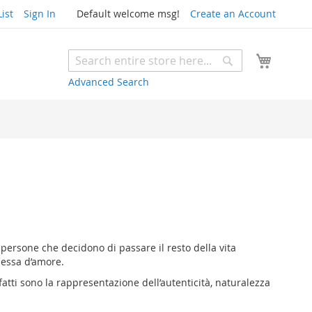
ist
Sign In
Default welcome msg!
Create an Account
My Cart
Search
Search
Advanced Search
persone che decidono di passare il resto della vita
omessa d’amore.
fatti sono la rappresentazione dell’autenticità, naturalezza