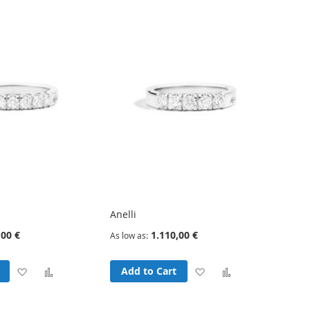
Anelli
,00 €
1.110,00 €
As low as
Add
Add
Add
Add
Add to Cart
to
to
to
to