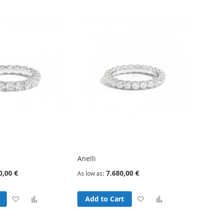
Wish
Compare
Wish
Compare
List
List
Anelli
0,00 €
7.680,00 €
As low as
Add
Add
Add
Add
Add to Cart
to
to
to
to