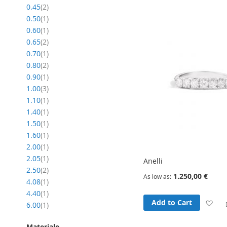
item
Wi
0.45
2
item
0.50
1
Lis
item
0.60
1
item
0.65
2
item
0.70
1
item
0.80
2
item
0.90
1
item
1.00
3
item
1.10
1
item
1.40
1
item
1.50
1
item
1.60
1
item
2.00
1
item
2.05
1
Anelli
item
2.50
2
1.250,00 €
As low as
item
4.08
1
item
4.40
1
Ad
Add to Cart
item
6.00
1
to
Materiale