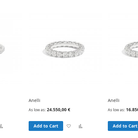
sh
Compare
Wish
Compare
t
List
Anelli
Anelli
24.550,00 €
16.85
As low as
As low as
d
Add
Add
Add
Add to Cart
Add to Cart
to
to
to