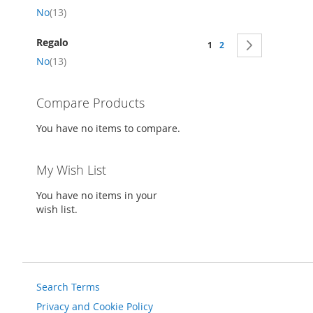
item
No
13
Wi
Page
Regalo
You're currently reading 
Page
Page
Next
Lis
1
2
item
No
13
Compare Products
You have no items to compare.
My Wish List
You have no items in your
wish list.
Search Terms
Privacy and Cookie Policy