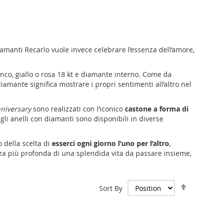
iamanti
Recarlo vuole invece celebrare l’essenza dell’amore,
anco, giallo o rosa 18 kt e diamante interno. Come da
 diamante
significa mostrare i propri sentimenti all’altro nel
nniversary
sono realizzati con l’iconico
castone a forma di
 gli
anelli con diamanti
sono disponibili in diverse
 della scelta di
esserci ogni giorno l’uno per l’altro
,
nza più profonda di una splendida vita da passare insieme,
Set
Sort By
Descend
Direction