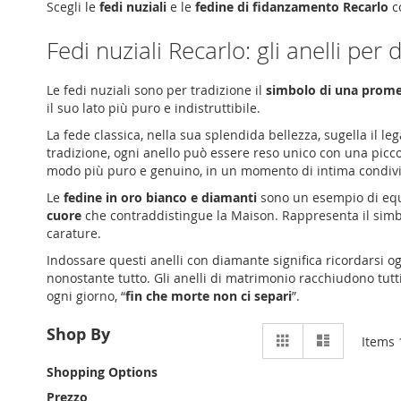
Scegli le
fedi nuziali
e le
fedine di fidanzamento
Recarlo
c
Fedi nuziali Recarlo
: gli anelli per d
Le fedi nuziali sono per tradizione il
simbolo di una prom
il suo lato più puro e indistruttibile.
La fede classica, nella sua splendida bellezza, sugella il 
tradizione, ogni anello può essere reso unico con una picc
modo più puro e genuino, in un momento di intima condiv
Le
fedine in oro bianco e diamanti
sono un esempio di equi
cuore
che contraddistingue la Maison. Rappresenta il simbo
carature.
Indossare questi
anelli con diamante
significa ricordarsi 
nonostante tutto. Gli
anelli di matrimonio
racchiudono tutti
ogni giorno, “
fin che morte non ci separi
”.
View
Shop By
Grid
Elenco
Items
as
Shopping Options
Prezzo