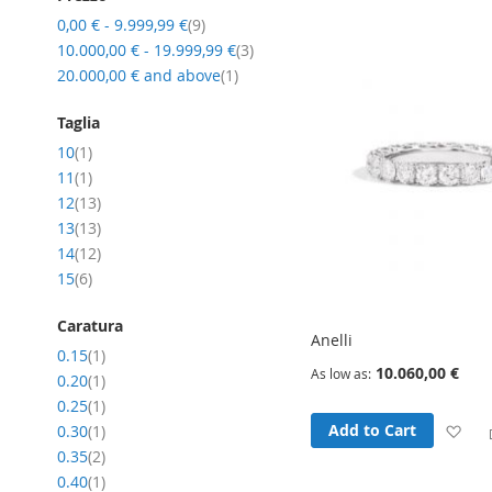
item
0,00 €
-
9.999,99 €
9
item
10.000,00 €
-
19.999,99 €
3
item
20.000,00 €
and above
1
Taglia
item
10
1
item
11
1
item
12
13
item
13
13
item
14
12
item
15
6
Caratura
Anelli
item
0.15
1
10.060,00 €
As low as
item
0.20
1
item
0.25
1
Ad
Add to Cart
item
0.30
1
item
0.35
2
to
item
0.40
1