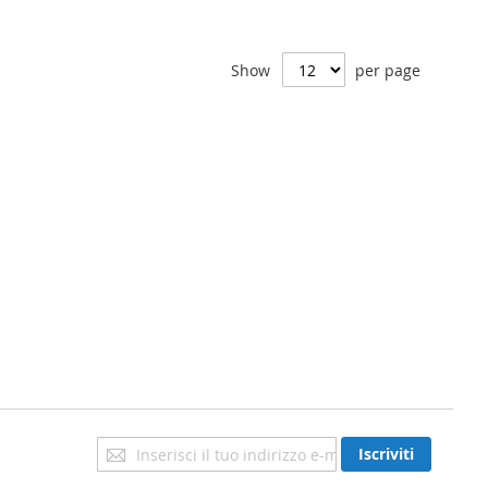
Wish
Compare
Wish
Compare
List
Show
List
per page
Iscriviti
Iscriviti
alla