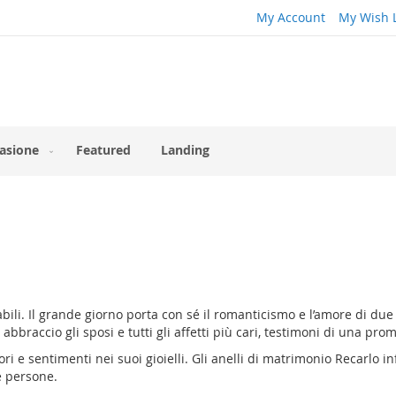
My Account
My Wish L
asione
Featured
Landing
li. Il grande giorno porta con sé il romanticismo e l’amore di due 
braccio gli sposi e tutti gli affetti più cari, testimoni di una pr
ri e sentimenti nei suoi gioielli. Gli
anelli di matrimonio Recarlo
in
le persone.