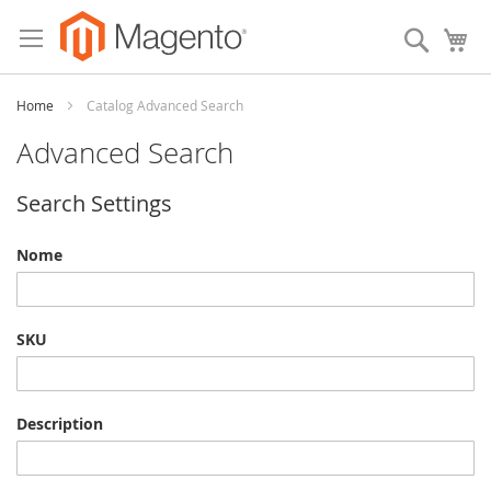
Skip
to
Search
My
Content
Home
Catalog Advanced Search
Advanced Search
Search Settings
Nome
SKU
Description