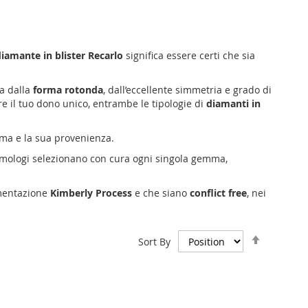
iamante in blister Recarlo
significa essere certi che sia
a dalla
forma
rotonda
, dall’eccellente simmetria e grado di
ere il tuo dono unico, entrambe le tipologie di
diamanti in
mma e la sua provenienza.
mmologi selezionano con cura ogni singola gemma,
mentazione
Kimberly Process
e che siano
conflict free
, nei
Set
Sort By
Descend
Direction