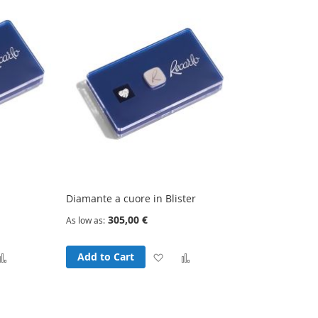
Diamante a cuore in Blister
305,00 €
As low as
d
Add
Add
Add
Add to Cart
to
to
to
sh
Compare
Wish
Compare