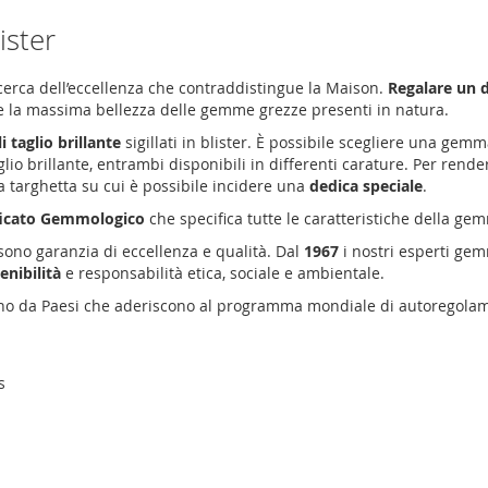
ister
ricerca dell’eccellenza che contraddistingue la Maison.
Regalare un d
are la massima bellezza delle gemme grezze presenti in natura.
 taglio brillante
sigillati in blister. È possibile scegliere una gemm
lio brillante, entrambi disponibili in differenti carature. Per rend
 targhetta su cui è possibile incidere una
dedica speciale
.
ficato Gemmologico
che specifica tutte le caratteristiche della ge
ono garanzia di eccellenza e qualità. Dal
1967
i nostri esperti ge
enibilità
e responsabilità etica, sociale e ambientale.
no da Paesi che aderiscono al programma mondiale di autoregola
s