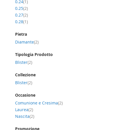
item
0.24
1
Lis
item
0.25
2
item
0.27
2
item
0.28
1
Pietra
item
Diamante
2
Tipologia Prodotto
item
Blister
2
Collezione
item
Blister
2
Occasione
item
Comunione e Cresima
2
item
Laurea
2
item
Nascita
2
Promozione