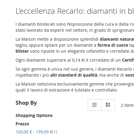
L’eccellenza Recarlo: diamanti in bl
I diamanti blisterati sono l’espressione della cura e della 
stato lavorato da esperti nel settore, in grado di sprigion
La Maison mette a disposizione splendidi
diamanti naturali
taglio, oppure optare per un diamante a
forma di cuore
tag
blister
sono riposte in un elegante cofanetto e corredate da
Ogni diamante superiore ai 0,14 kt è corredato di un
Certi
Se ogni gemma è unica nel suo genere, i diamanti Recarlo s
rispettando i più
alti standard di qualità
, ma anche di
sost
La Maison seleziona esclusivamente gemme che provengo
quali il lavoro di estrazione è tutelato e controllato.
View
Shop By
Grid
Elenco
2
Item
as
Shopping Options
Prezzo
item
100,00 €
-
199,99 €
1