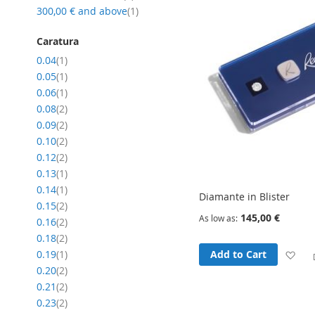
item
300,00 €
and above
1
Caratura
item
0.04
1
item
0.05
1
item
0.06
1
item
0.08
2
item
0.09
2
item
0.10
2
item
0.12
2
item
0.13
1
item
0.14
1
Diamante in Blister
item
0.15
2
145,00 €
As low as
item
0.16
2
item
0.18
2
item
Ad
Add to Cart
0.19
1
item
0.20
2
to
item
0.21
2
item
0.23
2
Wi