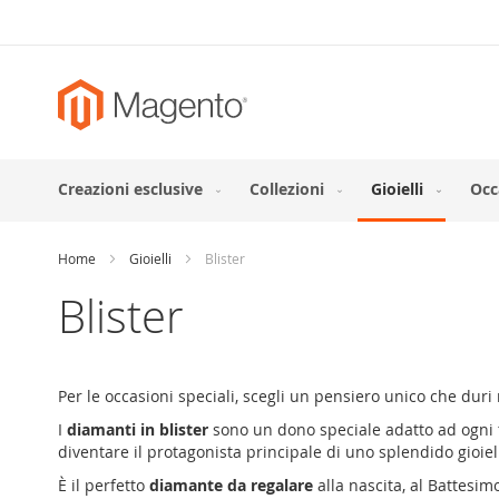
Skip
to
Content
Creazioni esclusive
Collezioni
Gioielli
Occ
Home
Gioielli
Blister
Blister
Per le occasioni speciali, scegli un pensiero unico che dur
I
diamanti in blister
sono un dono speciale adatto ad ogni t
diventare il protagonista principale di uno splendido gioiel
È il perfetto
diamante da regalare
alla nascita, al Battesim