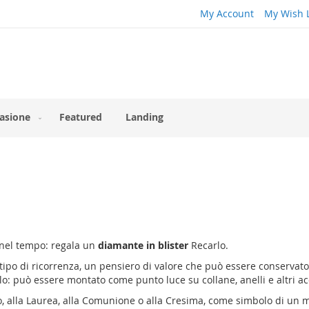
My Account
My Wish L
asione
Featured
Landing
i nel tempo: regala un
diamante in blister
Recarlo.
ipo di ricorrenza, un pensiero di valore che può essere conservat
lo: può essere montato come punto luce su collane, anelli e altri ac
o, alla Laurea, alla Comunione o alla Cresima, come simbolo di un m