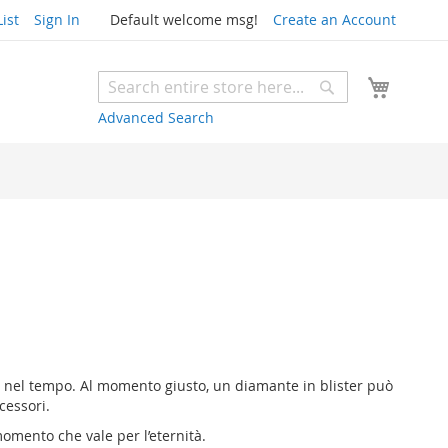
ist
Sign In
Default welcome msg!
Create an Account
My Cart
Search
Search
Advanced Search
o nel tempo. Al momento giusto, un diamante in blister può
cessori.
omento che vale per l’eternità.